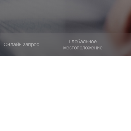
Глобальное
Онлайн‑запрос
местоположение