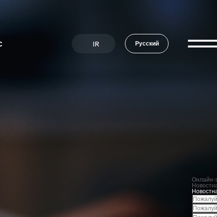
с
IR
Русский
Онлайн‑
Новостн
Новостн