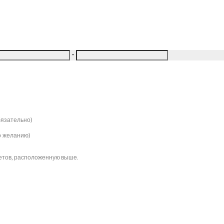
-
бязательно)
о желанию)
етов, расположенную выше.