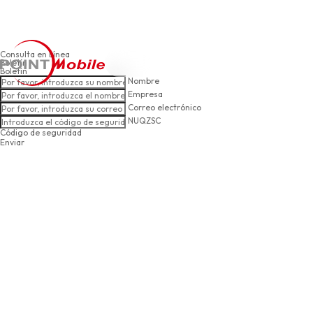
Consulta en Línea
Producto
Servicio
IR
Boletín
Español
Boletín
Nombre
Empresa
Correo electrónico
NUQZSC
Soporte
Código de seguridad
Enviar
Contáctanos
Sobre Nosotros