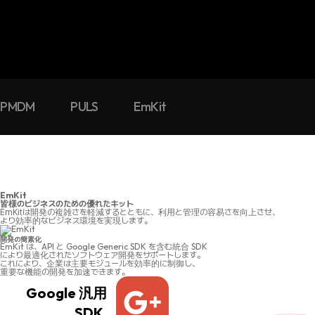
PMDM
PULS
EmKit
EmKit
皆様のビジネスのための優れたキット
EmKitは開発の複雑さを軽減するとともに、利用と管理の容易さを向上させ、
より効率的なビジネス環境を実現します。
開発の簡素化
EmKit は、API と Google Generic SDK を含む統合 SDK
により最適化されたソフトウェア開発をサポートします。
これにより、企業は主要モジュールを効率的に制御し、
重要な機能の開発を加速できます。
Google 汎用
SDK